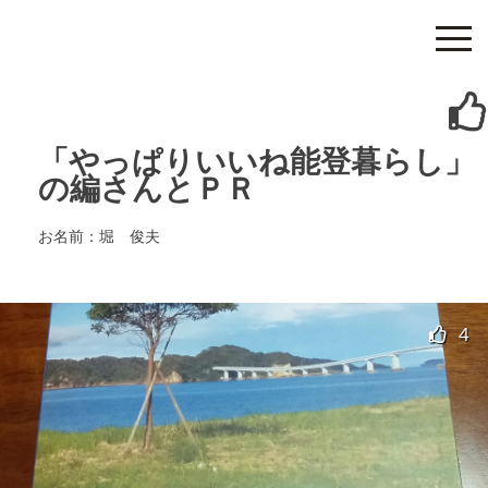
Skip
to
content
nanao 100 project
”次の100年”につながる七尾の100のプロジェクト
「やっぱりいいね能登暮らし」
の編さんとＰＲ
お名前：堀 俊夫
4