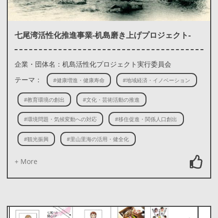
七尾湾活性化推進事業-机島磨き上げプロジェクト-
企業・団体名：机島活性化プロジェクト実行委員会
テーマ：
#健康増進・健康寿命
#地域経済・イノベーション
#教育環境の創出
#文化・芸術活動の推進
#環境問題・気候変動への対応
#移住促進・関係人口創出
#観光振興
#里山里海の活用・健全化
+ More