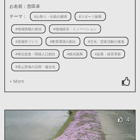
お名前：𠮷田卓
テーマ：
#お祭り・伝統の継承
#スポーツ振興
#地域情報の発信
#地域経済・イノベーション
#居場所づくり
#教育環境の創出
#文化・芸術活動の推進
#移住促進・関係人口創出
#観光振興
#起業・経営革新
#里山里海の活用・健全化
+ More
4