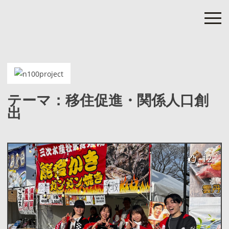
Skip
to
content
nanao 100 project
”次の100年”につながる七尾の100のプロジェクト
テーマ：移住促進・関係人口創
出
12