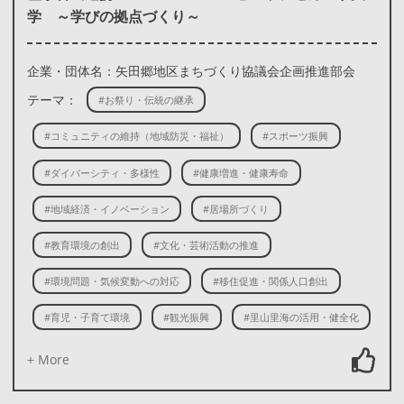
学 ～学びの拠点づくり～
企業・団体名：矢田郷地区まちづくり協議会企画推進部会
テーマ：
#お祭り・伝統の継承
#コミュニティの維持（地域防災・福祉）
#スポーツ振興
#ダイバーシティ・多様性
#健康増進・健康寿命
#地域経済・イノベーション
#居場所づくり
#教育環境の創出
#文化・芸術活動の推進
#環境問題・気候変動への対応
#移住促進・関係人口創出
#育児・子育て環境
#観光振興
#里山里海の活用・健全化
+ More