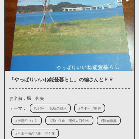
「やっぱりいいね能登暮らし」の編さんとＰＲ
お名前：堀 俊夫
テーマ：
#お祭り・伝統の継承
#スポーツ振興
#居場所づくり
#移住促進・関係人口創出
#観光振興
#里山里海の活用・健全化