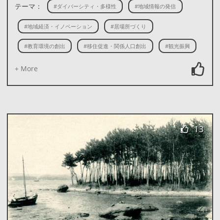
テーマ：
#ダイバーシティ・多様性
#地域情報の発信
#地域経済・イノベーション
#居場所づくり
#教育環境の創出
#移住促進・関係人口創出
#観光振興
+ More
13