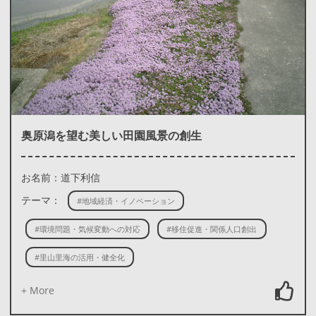
奥原潟を望む美しい田園風景の創生
お名前：道下利信
テーマ：
#地域経済・イノベーション
#環境問題・気候変動への対応
#移住促進・関係人口創出
#里山里海の活用・健全化
+ More