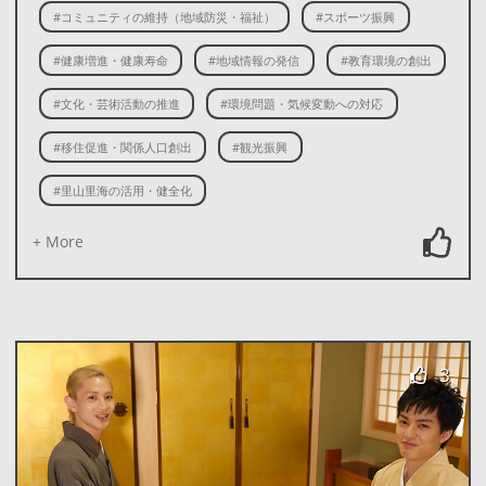
#コミュニティの維持（地域防災・福祉）
#スポーツ振興
#健康増進・健康寿命
#地域情報の発信
#教育環境の創出
#文化・芸術活動の推進
#環境問題・気候変動への対応
#移住促進・関係人口創出
#観光振興
#里山里海の活用・健全化
+ More
3