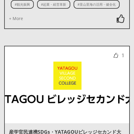
#観光振興
#起業・経営革新
#里山里海の活用・健全化
+ More
1
産学官民連携SDGs・YATAGOUビレッジセカンド大