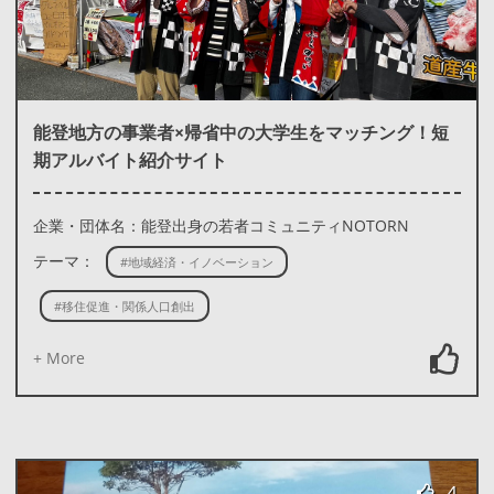
能登地方の事業者×帰省中の大学生をマッチング！短
期アルバイト紹介サイト
企業・団体名：能登出身の若者コミュニティNOTORN
テーマ：
#地域経済・イノベーション
#移住促進・関係人口創出
+ More
4