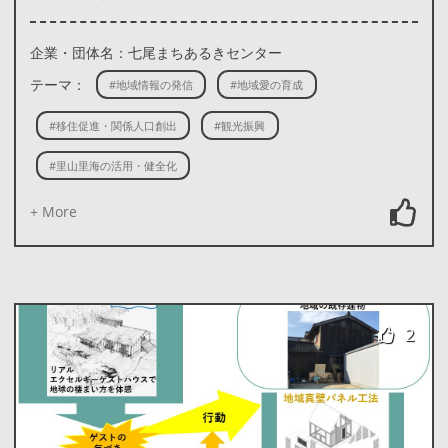
企業・団体名：七尾まちあるきセンター
テーマ：
#地域情報の発信
#地域愛の育成
#移住促進・関係人口創出
#観光振興
#里山里海の活用・健全化
+ More
2