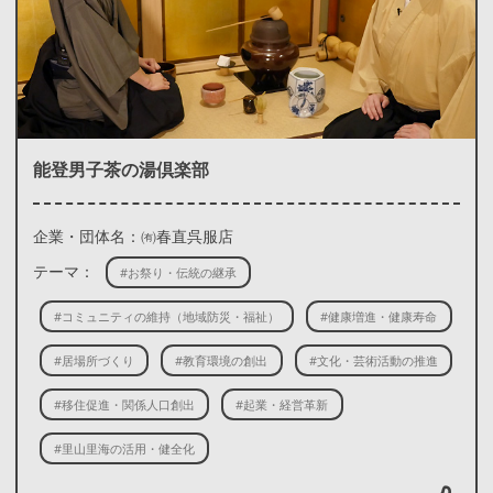
能登男子茶の湯倶楽部
企業・団体名：㈲春直呉服店
テーマ：
#お祭り・伝統の継承
#コミュニティの維持（地域防災・福祉）
#健康増進・健康寿命
#居場所づくり
#教育環境の創出
#文化・芸術活動の推進
#移住促進・関係人口創出
#起業・経営革新
#里山里海の活用・健全化