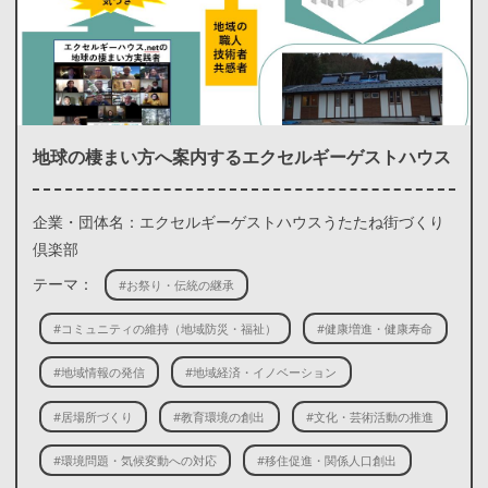
地球の棲まい方へ案内するエクセルギーゲストハウス
企業・団体名：エクセルギーゲストハウスうたたね街づくり
倶楽部
テーマ：
#お祭り・伝統の継承
#コミュニティの維持（地域防災・福祉）
#健康増進・健康寿命
#地域情報の発信
#地域経済・イノベーション
#居場所づくり
#教育環境の創出
#文化・芸術活動の推進
#環境問題・気候変動への対応
#移住促進・関係人口創出