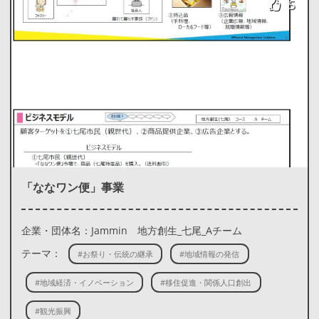
5
「ななワン便」事業
企業・団体名：Jammin 地方創生_七尾_Aチーム
テーマ：
#お祭り・伝統の継承
#地域情報の発信
#地域経済・イノベーション
#移住促進・関係人口創出
#観光振興