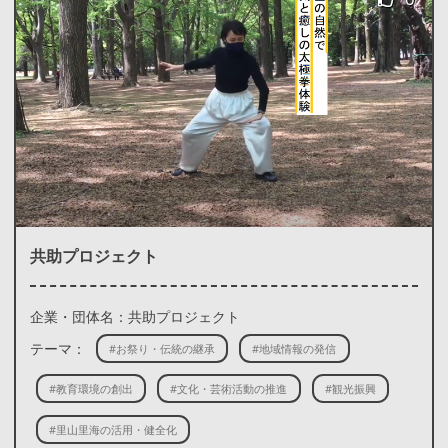
共助プロジェクト
企業・団体名：共助プロジェクト
テーマ：
#お祭り・伝統の継承
#地域情報の発信
#教育環境の創出
#文化・芸術活動の推進
#観光振興
#里山里海の活用・健全化