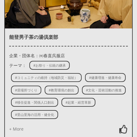
能登男子茶の湯倶楽部
企業・団体名：㈲春直呉服店
テーマ：
#お祭り・伝統の継承
#コミュニティの維持（地域防災・福祉）
#健康増進・健康寿命
#居場所づくり
#教育環境の創出
#文化・芸術活動の推進
#移住促進・関係人口創出
#起業・経営革新
#里山里海の活用・健全化
+ More