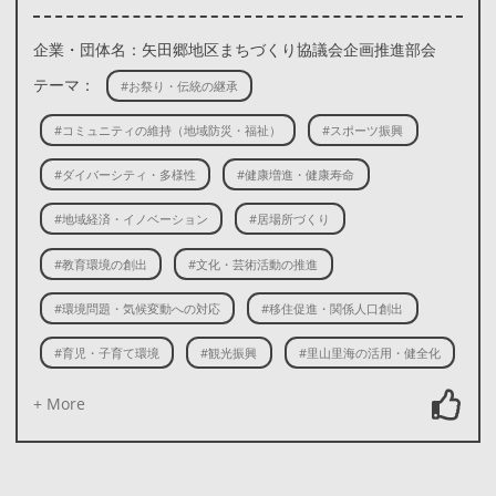
企業・団体名：矢田郷地区まちづくり協議会企画推進部会
テーマ：
#お祭り・伝統の継承
#コミュニティの維持（地域防災・福祉）
#スポーツ振興
#ダイバーシティ・多様性
#健康増進・健康寿命
#地域経済・イノベーション
#居場所づくり
#教育環境の創出
#文化・芸術活動の推進
#環境問題・気候変動への対応
#移住促進・関係人口創出
#育児・子育て環境
#観光振興
#里山里海の活用・健全化
+ More