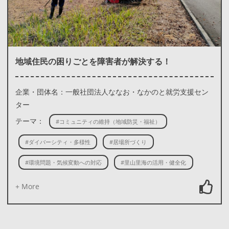
地域住民の困りごとを障害者が解決する！
企業・団体名：一般社団法人ななお・なかのと就労支援セン
ター
テーマ：
#コミュニティの維持（地域防災・福祉）
#ダイバーシティ・多様性
#居場所づくり
#環境問題・気候変動への対応
#里山里海の活用・健全化
+ More