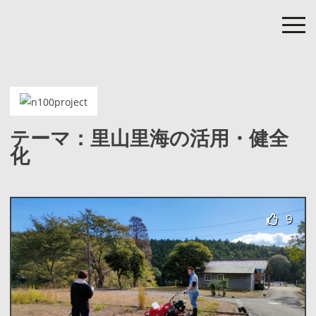
Skip
to
content
nanao 100 project
”次の100年”につながる七尾の100のプロジェクト
テーマ：里山里海の活用・健全
化
9