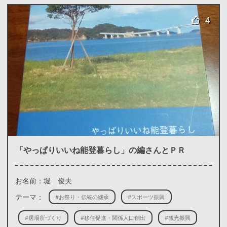
4
「やっぱりいいね能登暮らし」の編さんとＰＲ
お名前：堀 俊夫
テーマ：
#お祭り・伝統の継承
#スポーツ振興
#居場所づくり
#移住促進・関係人口創出
#観光振興