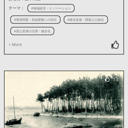
テーマ：
#地域経済・イノベーション
#環境問題・気候変動への対応
#移住促進・関係人口創出
#里山里海の活用・健全化
+ More
13