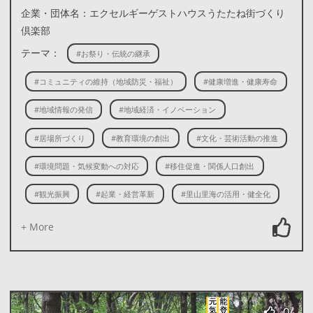
企業・団体名：エクセルギーゲストハウスうたたね街づくり
倶楽部
テーマ：
#お祭り・伝統の継承
#コミュニティの維持（地域防災・福祉）
#健康増進・健康寿命
#地域情報の発信
#地域経済・イノベーション
#居場所づくり
#教育環境の創出
#文化・芸術活動の推進
#環境問題・気候変動への対応
#移住促進・関係人口創出
#観光振興
#起業・経営革新
#里山里海の活用・健全化
+ More
0