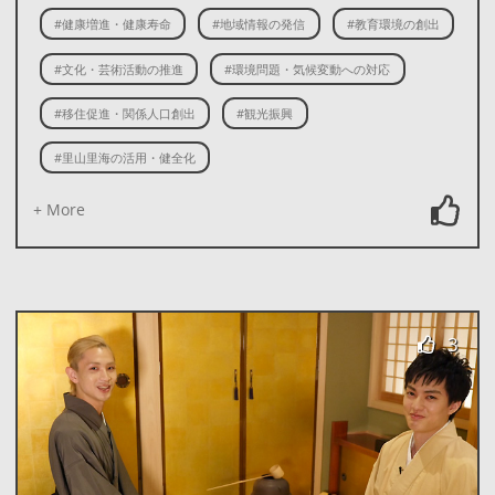
#健康増進・健康寿命
#地域情報の発信
#教育環境の創出
#文化・芸術活動の推進
#環境問題・気候変動への対応
#移住促進・関係人口創出
#観光振興
#里山里海の活用・健全化
+ More
3