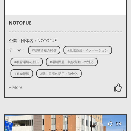
NOTOFUE
企業・団体名：NOTOFUE
テーマ：
#地域情報の発信
#地域経済・イノベーション
#教育環境の創出
#環境問題・気候変動への対応
#観光振興
#里山里海の活用・健全化
+ More
59