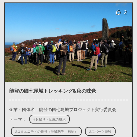
2
能登の國七尾城トレッキング&秋の味覚
企業・団体名：能登の國七尾城プロジェクト実行委員会
テーマ：
#お祭り・伝統の継承
#コミュニティの維持（地域防災・福祉）
#スポーツ振興