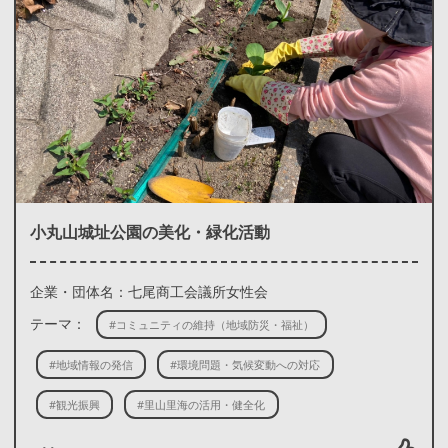
小丸山城址公園の美化・緑化活動
企業・団体名：七尾商工会議所女性会
テーマ：
#コミュニティの維持（地域防災・福祉）
#地域情報の発信
#環境問題・気候変動への対応
#観光振興
#里山里海の活用・健全化