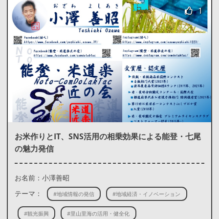
1
お米作りとIT、SNS活用の相乗効果による能登・七尾
の魅力発信
お名前：小澤善昭
テーマ：
#地域情報の発信
#地域経済・イノベーション
#観光振興
#里山里海の活用・健全化