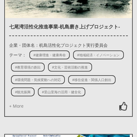
七尾湾活性化推進事業-机島磨き上げプロジェクト-
企業・団体名：机島活性化プロジェクト実行委員会
テーマ：
#健康増進・健康寿命
#地域経済・イノベーション
#教育環境の創出
#文化・芸術活動の推進
#環境問題・気候変動への対応
#移住促進・関係人口創出
#観光振興
#里山里海の活用・健全化
+ More