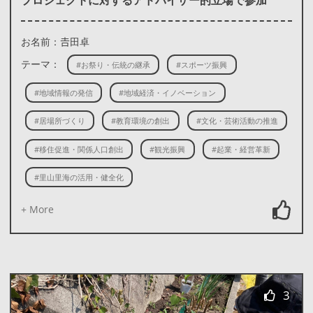
お名前：𠮷田卓
テーマ：
#お祭り・伝統の継承
#スポーツ振興
#地域情報の発信
#地域経済・イノベーション
#居場所づくり
#教育環境の創出
#文化・芸術活動の推進
#移住促進・関係人口創出
#観光振興
#起業・経営革新
#里山里海の活用・健全化
+ More
3