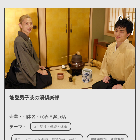
3
能登男子茶の湯倶楽部
企業・団体名：㈲春直呉服店
テーマ：
#お祭り・伝統の継承
#コミュニティの維持（地域防災・福祉）
#健康増進・健康寿命