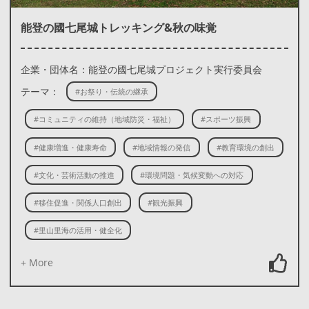
能登の國七尾城トレッキング&秋の味覚
企業・団体名：能登の國七尾城プロジェクト実行委員会
テーマ：
#お祭り・伝統の継承
#コミュニティの維持（地域防災・福祉）
#スポーツ振興
#健康増進・健康寿命
#地域情報の発信
#教育環境の創出
#文化・芸術活動の推進
#環境問題・気候変動への対応
#移住促進・関係人口創出
#観光振興
#里山里海の活用・健全化
+ More