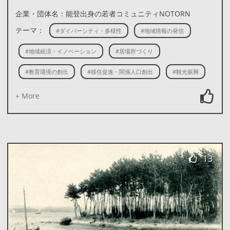
企業・団体名：能登出身の若者コミュニティNOTORN
テーマ：
#ダイバーシティ・多様性
#地域情報の発信
#地域経済・イノベーション
#居場所づくり
#教育環境の創出
#移住促進・関係人口創出
#観光振興
+ More
13