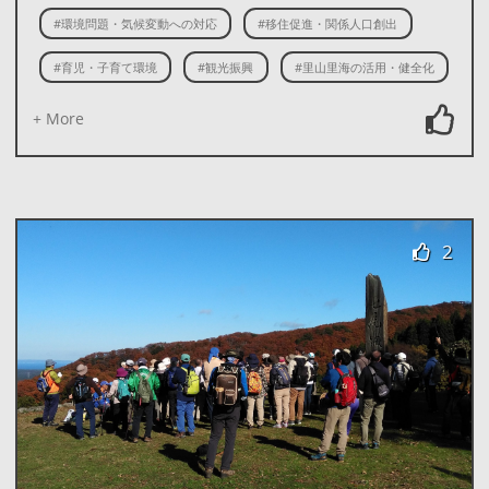
#環境問題・気候変動への対応
#移住促進・関係人口創出
#育児・子育て環境
#観光振興
#里山里海の活用・健全化
+ More
2