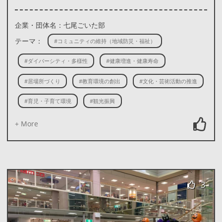
企業・団体名：七尾ごいた部
テーマ：
#コミュニティの維持（地域防災・福祉）
#ダイバーシティ・多様性
#健康増進・健康寿命
#居場所づくり
#教育環境の創出
#文化・芸術活動の推進
#育児・子育て環境
#観光振興
+ More
3