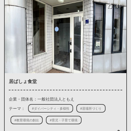
41
居ばしょ食堂
企業・団体名：一般社団法人ともえ
テーマ：
#ダイバーシティ・多様性
#居場所づくり
#教育環境の創出
#育児・子育て環境