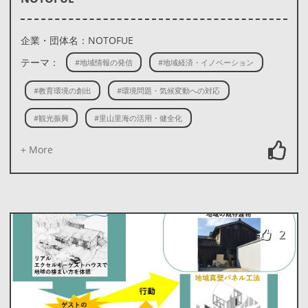
企業・団体名：NOTOFUE
テーマ：
#地域情報の発信
#地域経済・イノベーション
#教育環境の創出
#環境問題・気候変動への対応
#観光振興
#里山里海の活用・健全化
+ More
2