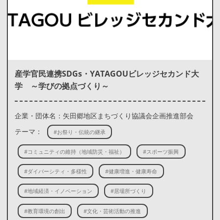
産学官民連携SDGs・YATAGOUビレッジセカンド大
学 ～学びの拠点づくり～
企業・団体名：矢田郷地区まちづくり協議会企画推進部会
テーマ：
#お祭り・伝統の継承
#コミュニティの維持（地域防災・福祉）
#スポーツ振興
#ダイバーシティ・多様性
#健康増進・健康寿命
#地域経済・イノベーション
#居場所づくり
#教育環境の創出
#文化・芸術活動の推進