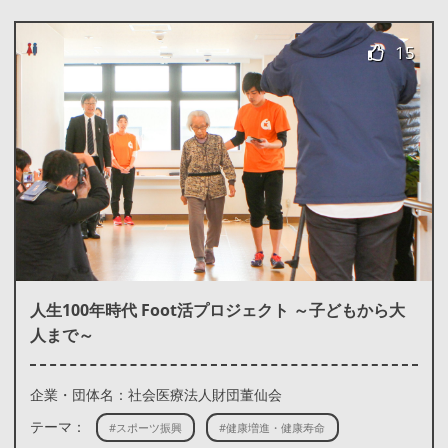
15
人生100年時代 Foot活プロジェクト ～子どもから大
人まで～
企業・団体名：社会医療法人財団董仙会
テーマ：
#スポーツ振興
#健康増進・健康寿命