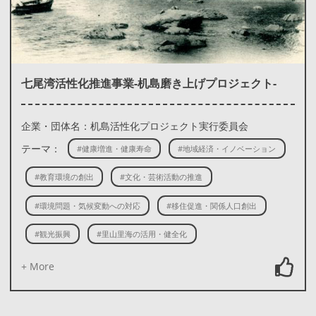
七尾湾活性化推進事業-机島磨き上げプロジェクト-
企業・団体名：机島活性化プロジェクト実行委員会
テーマ：
#健康増進・健康寿命
#地域経済・イノベーション
#教育環境の創出
#文化・芸術活動の推進
#環境問題・気候変動への対応
#移住促進・関係人口創出
#観光振興
#里山里海の活用・健全化
+ More