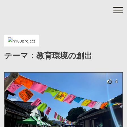
Skip
to
content
nanao 100 project
”次の100年”につながる七尾の100のプロジェクト
テーマ：教育環境の創出
4