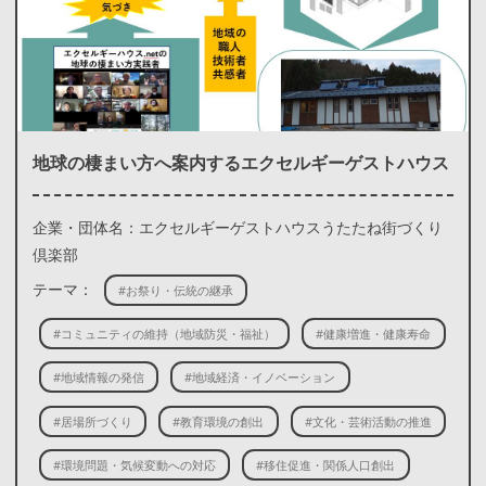
地球の棲まい方へ案内するエクセルギーゲストハウス
企業・団体名：エクセルギーゲストハウスうたたね街づくり
倶楽部
テーマ：
#お祭り・伝統の継承
#コミュニティの維持（地域防災・福祉）
#健康増進・健康寿命
#地域情報の発信
#地域経済・イノベーション
#居場所づくり
#教育環境の創出
#文化・芸術活動の推進
#環境問題・気候変動への対応
#移住促進・関係人口創出