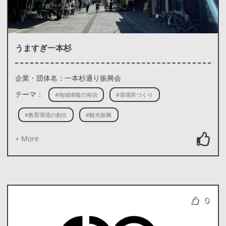
うますぎ一本杉
企業・団体名：一本杉通り振興会
テーマ：
#地域情報の発信
#居場所づくり
#教育環境の創出
#観光振興
+ More
0