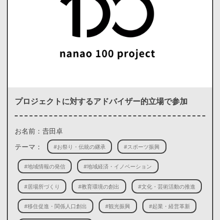
プロジェクトに対するアドバイザー的立場で参加
お名前：𠮷田卓
テーマ：
#お祭り・伝統の継承
#スポーツ振興
#地域情報の発信
#地域経済・イノベーション
#居場所づくり
#教育環境の創出
#文化・芸術活動の推進
#移住促進・関係人口創出
#観光振興
#起業・経営革新