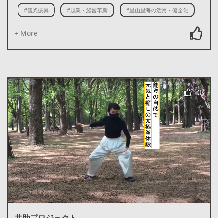
#観光振興
#起業・経営革新
#里山里海の活用・健全化
+ More
0
共助プロジェクト