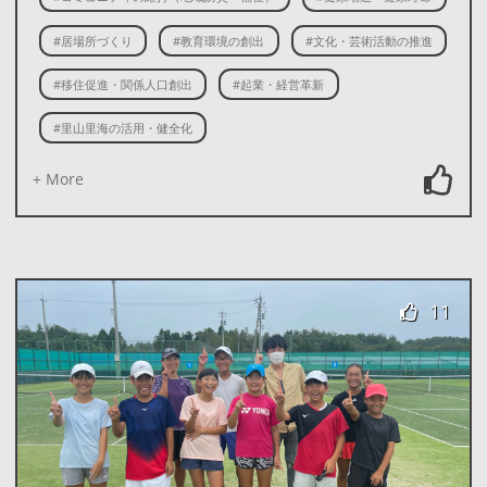
#居場所づくり
#教育環境の創出
#文化・芸術活動の推進
#移住促進・関係人口創出
#起業・経営革新
#里山里海の活用・健全化
+ More
11